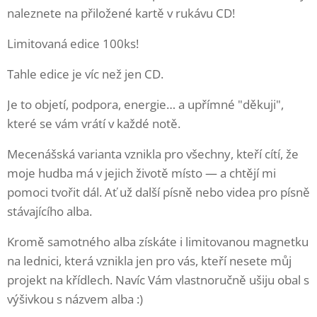
naleznete na přiložené kartě v rukávu CD!
Limitovaná edice 100ks!
Tahle edice je víc než jen CD.
Je to objetí, podpora, energie… a upřímné "děkuji",
které se vám vrátí v každé notě.
Mecenášská varianta vznikla pro všechny, kteří cítí, že
moje hudba má v jejich životě místo — a chtějí mi
pomoci tvořit dál. Ať už další písně nebo videa pro písně
stávajícího alba.
Kromě samotného alba získáte i limitovanou magnetku
na lednici, která vznikla jen pro vás, kteří nesete můj
projekt na křídlech. Navíc Vám vlastnoručně ušiju obal s
výšivkou s názvem alba :)