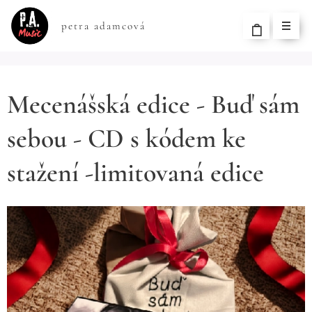
petra adamcová
Mecenášská edice - Buď sám
sebou - CD s kódem ke
stažení -limitovaná edice